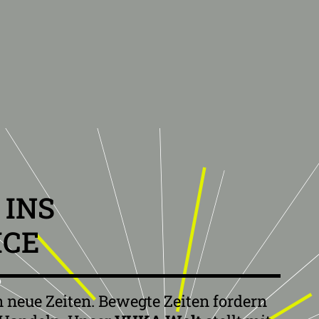
 INS
ICE
n neue Zeiten. Bewegte Zeiten fordern