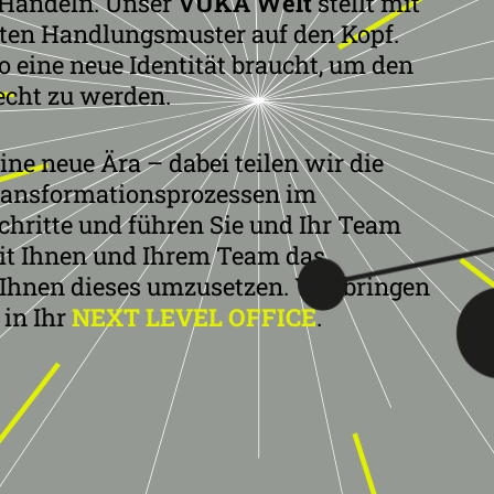
 Handeln. Unser
VUKA
Welt
stellt mit
en Handlungsmuster auf den Kopf.
ro eine neue Identität braucht, um den
echt zu werden.
eine neue Ära – dabei teilen wir die
ransformationsprozessen im
chritte und führen Sie und Ihr Team
it Ihnen und Ihrem Team das
Ihnen dieses umzusetzen. Wir bringen
 in Ihr
NEXT LEVEL OFFICE
.